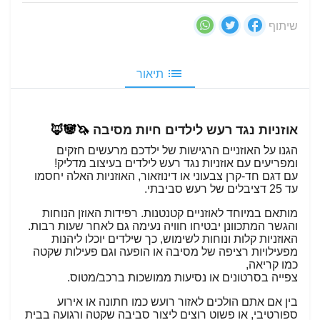
שיתוף
תיאור
אוזניות נגד רעש לילדים חיות מסיבה
🦄🐼🦊
הגנו על האוזניים הרגישות של ילדכם מרעשים חזקים
ומפריעים עם אוזניות נגד רעש לילדים בעיצוב מדליק!
עם דגם חד-קרן צבעוני או דינוזאור, האוזניות האלה יחסמו
עד 25 דציבלים של רעש סביבתי.
מותאם במיוחד לאוזניים קטנטנות. רפידות האוזן הנוחות
והגשר המתכוונן יבטיחו חוויה נעימה גם לאחר שעות רבות.
האוזניות קלות ונוחות לשימוש, כך שילדים יוכלו ליהנות
מפעילויות רציפה של מסיבה או הופעה וגם פעילות שקטה
כמו קריאה,
צפייה בסרטונים או נסיעות ממושכות ברכב/מטוס.
בין אם אתם הולכים לאזור רועש כמו חתונה או אירוע
ספורטיבי, או פשוט רוצים ליצור סביבה שקטה ורגועה בבית