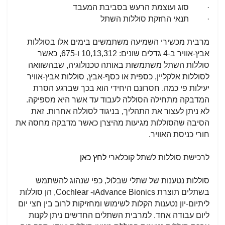
· סוג ועוצמת הרעש בסביבת המעבד
· תנאי החזקת סוללות השתל
מרבית מכשירי השמיעה משתמשים בימים אלו בסוללות
אבץ-אוויר ב-4 גדלים שונים: 10,13,312 ו-675, כאשר
סוללות השתל משתמשות באותה טכנולוגיה, שבהשוואה
לסוללות אלקליין, כספית או כסף-אבץ, סוללות אבץ-אוויר
יעילות פי כמה. חסרונם היחידי הוא בכך שברגע הסרת
המדבקה מתחילה הסוללה לעבוד עד אשר היא מספיקה.
לא ניתן לעצור את התהליך, בניגוד לסוללה אחרות. זאת
הסיבה שהסוללות מגיעות מהיצרן כאשר מדבקה מחסה את
חורי כניסת האוויר.
לרכישת סוללות לשתל קוכלארי
לחץ כאן
סוללות נטענות של שתלי שבלול, כפי שנהוג להשתמש
בשתלים תוצרת
Advance Bionics
ו-
Cochlear
, הן סוללות
ליתיום-יון נטענות הקלות לשימוש ומחזיקות לרוב בין חצי יום
ליום עבודה אחד. למרבית השתלים החדשים ניתן לקנות