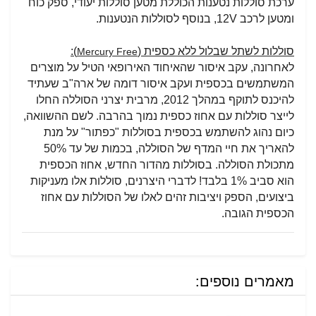
ערכת סוללות נטענות הכוללת מטען סוללות יעודי, ספק כוח
ומטען לרכב
12V
, בנוסף לסוללות הנטענות.
סוללות לשתל שבלול ללא כספית (
):
Mercury Free
לאחרונה, עקב איסור שהאיחוד האירופאי הטיל על מוצרים
המשתמשים בכספית ועקב איסור דומה של ארה"ב שעתיד
להיכנס לתוקף במהלך 2012, מרבית יצרני הסוללה החלו
לייצר סוללות עם אחוז כספית נמוך בהרבה. לשם ההשוואה,
כיום נהוג להשתמש בכספית בסוללות "כפתור" על מנת
להאריך את חיי המדף של הסוללה, בכמות של עד 50%
מתכולת הסוללה. בסוללות מהדור החדש, אחוז הכספית
הוא סביב 1% בלבד! לדברי היצרנים, סוללות אלו מעניקות
ביצועים, הספק ויציבות זהים לאלו של הסוללות עם אחוז
הכספית הגובה.
מאמרים נוספים: