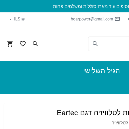
וסיפים עוד מארז סוללות ומשלמים פחות
₪ ILS
hearpower@gmail.com
הגיל השלישי
לוויזיה דגם Eartec
טלוויזיה