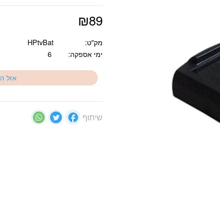
₪
89
מק"ט:
HPtvBat
ימי אספקה:
6
אזל ה
שיתוף